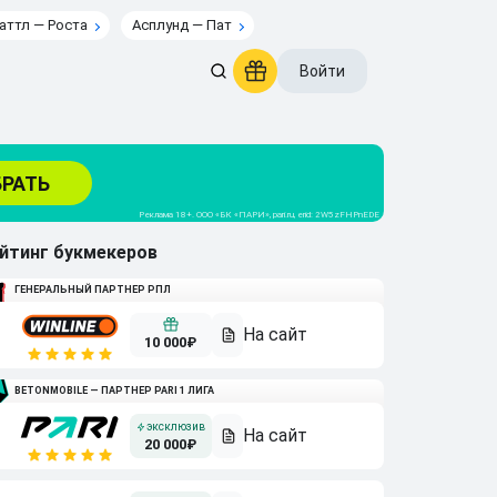
аттл — Роста
Асплунд — Пат
Войти
йтинг букмекеров
ГЕНЕРАЛЬНЫЙ ПАРТНЕР РПЛ
10 000₽
BETONMOBILE — ПАРТНЕР PARI 1 ЛИГА
20 000₽