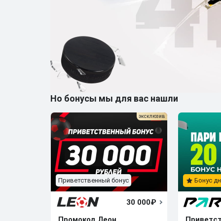
Но бонусы мы для вас нашли
Приветственный бонус
30 000₽
Промокод Леон 
Приветст