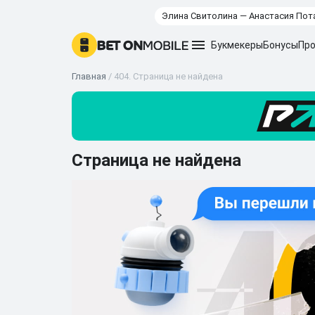
Элина Свитолина — Анастасия Пот
Букмекеры
Бонусы
Про
Главная
/
404. Страница не найдена
Страница не найдена