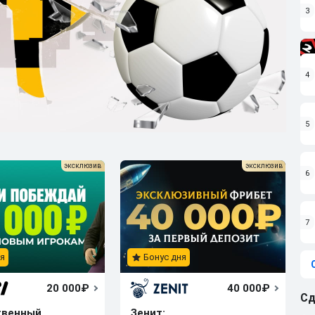
3
4
5
6
7
20 000₽
40 000₽
Сд
венный 
Зенит: 