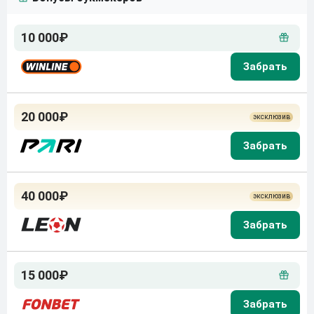
10 000₽
20 000₽
40 000₽
15 000₽