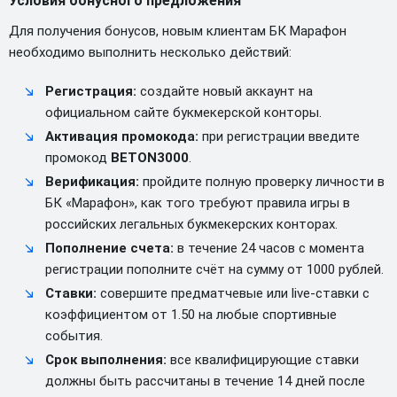
Условия бонусного предложения
Для получения бонусов, новым клиентам БК Марафон
необходимо выполнить несколько действий:
Регистрация:
создайте новый аккаунт на
официальном сайте букмекерской конторы.
Активация промокода:
при регистрации введите
промокод
BETON3000
.
Верификация:
пройдите полную проверку личности в
БК «Марафон», как того требуют правила игры в
российских легальных букмекерских конторах.
Пополнение счета:
в течение 24 часов с момента
регистрации пополните счёт на сумму от 1000 рублей.
Ставки:
совершите предматчевые или live-ставки с
коэффициентом от 1.50 на любые спортивные
события.
Срок выполнения:
все квалифицирующие ставки
должны быть рассчитаны в течение 14 дней после