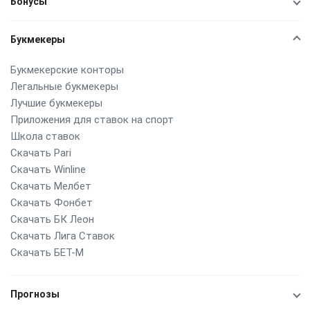
Бонусы
Букмекеры
Букмекерские конторы
Легальные букмекеры
Лучшие букмекеры
Приложения для ставок на спорт
Школа ставок
Скачать Pari
Скачать Winline
Скачать Мелбет
Скачать Фонбет
Скачать БК Леон
Скачать Лига Ставок
Скачать БЕТ-М
Прогнозы