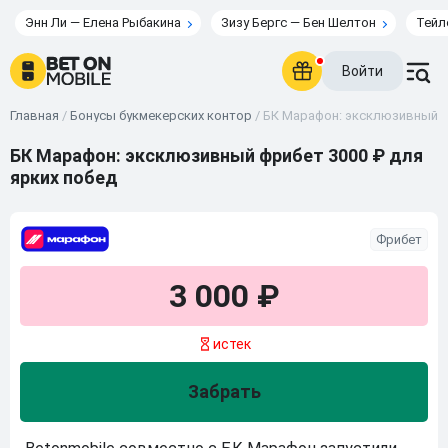
Энн Ли — Елена Рыбакина
Зизу Бергс — Бен Шелтон
Тейл
Войти
Главная
/
Бонусы букмекерских контор
/
БК Марафон: эксклюзивный фр
БК Марафон: эксклюзивный фрибет 3000 ₽ для
ярких побед
Фрибет
3 000 ₽
истек
Забрать