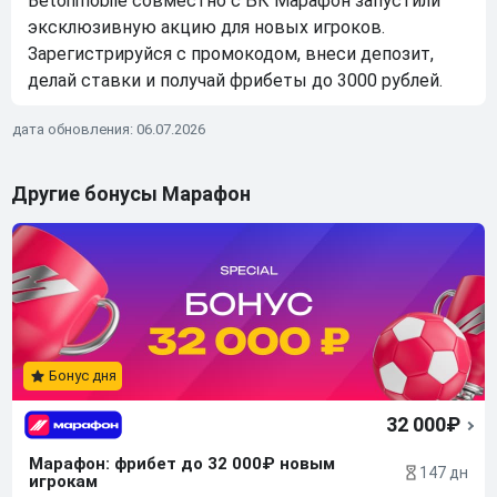
Betonmobile совместно с БК Марафон запустили
эксклюзивную акцию для новых игроков.
Зарегистрируйся с промокодом, внеси депозит,
делай ставки и получай фрибеты до 3000 рублей.
дата обновления: 06.07.2026
Другие бонусы Марафон
32 000₽
Марафон: фрибет до 32 000₽ новым 
147 дн
игрокам