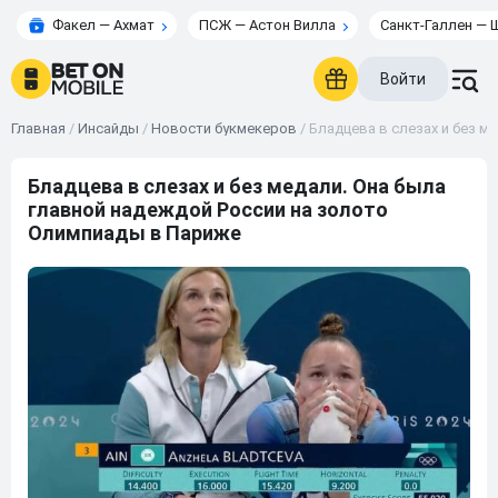
Факел — Ахмат
ПСЖ — Астон Вилла
Санкт-Галлен — 
Войти
Главная
/
Инсайды
/
Новости букмекеров
/
Бладцева в слезах и без м
Бладцева в слезах и без медали. Она была
главной надеждой России на золото
Олимпиады в Париже