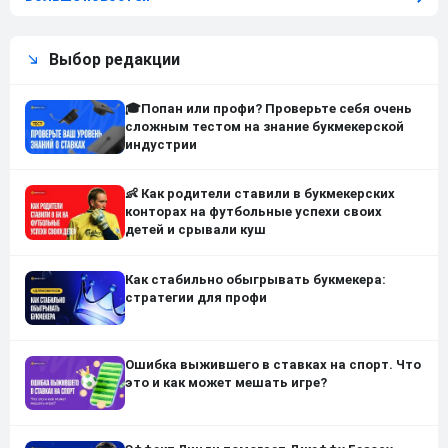
Выбор редакции
🎓Попан или профи? Проверьте себя очень
сложным тестом на знание букмекерской
индустрии
👶 Как родители ставили в букмекерских
конторах на футбольные успехи своих
детей и срывали куш
Как стабильно обыгрывать букмекера:
стратегии для профи
Ошибка выжившего в ставках на спорт. Что
это и как может мешать игре?