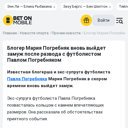
Энн Ли — Елена Рыбакина
Зизу Бергс — Бен Шелтон
Тейл
Войти
Главная
/
Новости спорта
/
Прочие новости
/
Блогер Мария Погребняк
Блогер Мария Погребняк вновь выйдет
замуж после развода с футболистом
Павлом Погребняком
Известная блогерша и экс-супруга футболиста
Павла Погребняка
Мария Погребняк в скором
времени вновь выйдет замуж.
Экс-супруга футболиста Павла Погребняка
похвасталась кольцом с камнем впечатляющих
размеров. Она рассказала об обстоятельствах
приятного события.