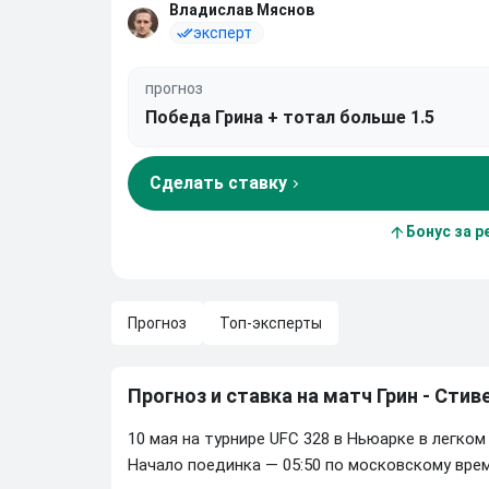
Владислав Мяснов
эксперт
прогноз
Победа Грина + тотал больше 1.5
Сделать ставку
Бонус за р
Прогноз
Топ-эксперты
Прогноз и ставка на матч Грин - Стив
10 мая на турнире UFC 328 в Ньюарке в легко
Начало поединка — 05:50 по московскому врем