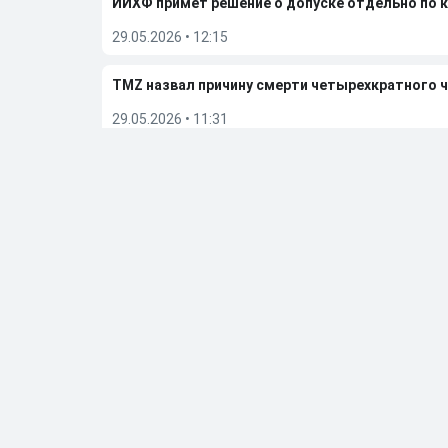
ИИХФ примет решение о допуске отдельно по 
29.05.2026
•
12:15
TMZ назвал причину смерти четырехкратного 
29.05.2026
•
11:31
«Вегас» обыграл «Колорадо» и вышел в финал п
27.05.2026
•
06:50
Больше новостей
Выбор редакции