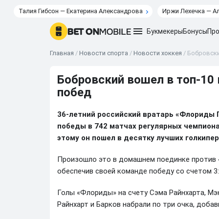
Талия Гибсон — Екатерина Александрова
Иржи Лехечка — А
Букмекеры
Бонусы
Про
Главная
/
Новости спорта
/
Новости хоккея
/
Бобровски
Бобровский вошел в топ-10 
побед
36-летний российский вратарь «Флориды
победы в 742 матчах регулярных чемпиона
этому он пошел в десятку лучших голкипе
Произошло это в домашнем поединке против «
обеспечив своей команде победу со счетом 3:0
Голы «Флориды» на счету Сэма Райнхарта, Мэ
Райнхарт и Барков набрали по три очка, добав