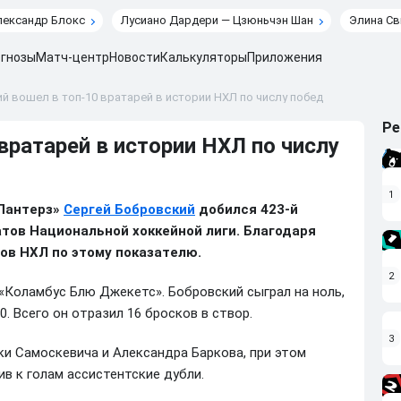
лександр Блокс
Лусиано Дардери — Цзюньчэн Шан
Элина Св
гнозы
Матч-центр
Новости
Калькуляторы
Приложения
й вошел в топ-10 вратарей в истории НХЛ по числу побед
Ре
вратарей в истории НХЛ по числу
1
 Пантерз»
Сергей Бобровский
добился 423-й
тов Национальной хоккейной лиги. Благодаря
ров НХЛ по этому показателю.
2
Коламбус Блю Джекетс». Бобровский сыграл на ноль,
. Всего он отразил 16 бросков в створ.
3
ки Самоскевича и Александра Баркова, при этом
ив к голам ассистентские дубли.