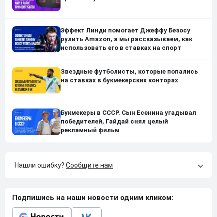
Эффект Линди помогает Джеффу Безосу
рулить Amazon, а мы рассказываем, как
использовать его в ставках на спорт
Звездные футболисты, которые попались
на ставках в букмекерских конторах
Букмекеры в СССР. Сын Есенина угадывал
победителей, Гайдай снял целый
рекламный фильм
Нашли ошибку?
Сообщите нам
Подпишись на наши новости одним кликом: