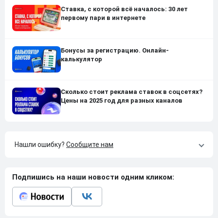
Ставка, с которой всё началось: 30 лет
первому пари в интернете
Бонусы за регистрацию. Онлайн-
калькулятор
Сколько стоит реклама ставок в соцсетях?
Цены на 2025 год для разных каналов
Нашли ошибку?
Сообщите нам
Подпишись на наши новости одним кликом: