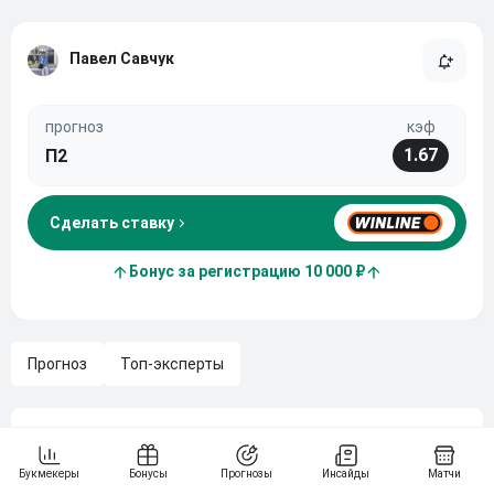
Павел Савчук
прогноз
кэф
1.67
П2
Сделать ставку
Бонус за регистрацию 10 000 ₽
Прогноз
Топ-эксперты
«Бохум» примет «Боруссию» Дортмунд на
стадионе «Воновия Рурштадион» в рамках 22-го
тура Бундеслиги. Матч начнется 15 февраля в