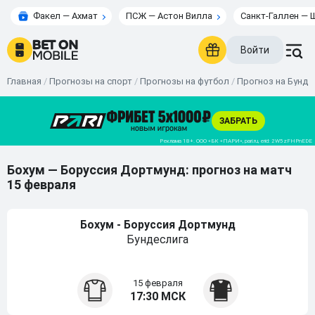
Факел — Ахмат
ПСЖ — Астон Вилла
Санкт-Галлен — 
Войти
Главная
/
Прогнозы на спорт
/
Прогнозы на футбол
/
Прогноз на Бунде
Бохум — Боруссия Дортмунд: прогноз на матч
15 февраля
Бохум - Боруссия Дортмунд
Бундеслига
15 февраля
17:30 МСК