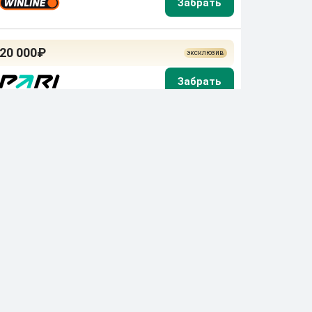
20 000₽
40 000₽
15 000₽
Промокоды