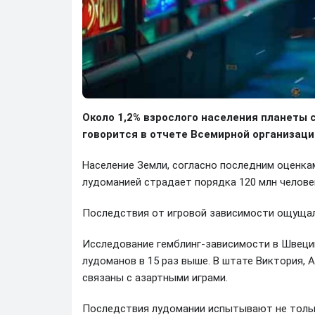
Около 1,2% взрослого населения планеты 
говорится в отчете Всемирной организаци
Население Земли, согласно последним оценкам
лудоманией страдает порядка 120 млн челове
Последствия от игровой зависимости ощущали
Исследование гемблинг-зависимости в Швеции
лудоманов в 15 раз выше. В штате Виктория, 
связаны с азартными играми.
Последствия лудомании испытывают не только