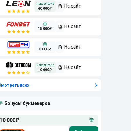
40 000₽
15 000₽
3 000₽
10 000₽
Смотреть всех
Бонусы букмекеров
10 000₽