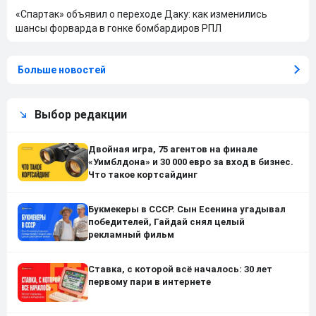
«Спартак» объявил о переходе Даку: как изменились
шансы форварда в гонке бомбардиров РПЛ
Больше новостей
Выбор редакции
Двойная игра, 75 агентов на финале
«Уимблдона» и 30 000 евро за вход в бизнес.
Что такое кортсайдинг
Букмекеры в СССР. Сын Есенина угадывал
победителей, Гайдай снял целый
рекламный фильм
Ставка, с которой всё началось: 30 лет
первому пари в интернете