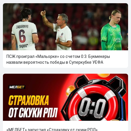
ПСЖ проиграл «Мальорке» со счетом 0:3. Букмекеры
назвали вероятность победы в Суперкубке УЕФА
«МЕЛБЕТ» запустил «Страховку от скуки РПЛ»