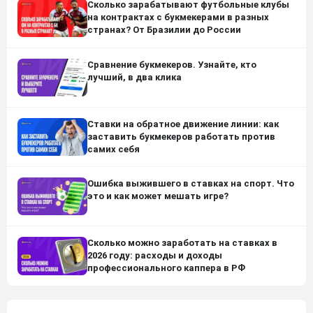
Сколько зарабатывают футбольные клубы
на контрактах с букмекерами в разных
странах? От Бразилии до России
Сравнение букмекеров. Узнайте, кто
лучший, в два клика
Ставки на обратное движение линии: как
заставить букмекеров работать против
самих себя
Ошибка выжившего в ставках на спорт. Что
это и как может мешать игре?
Сколько можно заработать на ставках в
2026 году: расходы и доходы
профессионального каппера в РФ