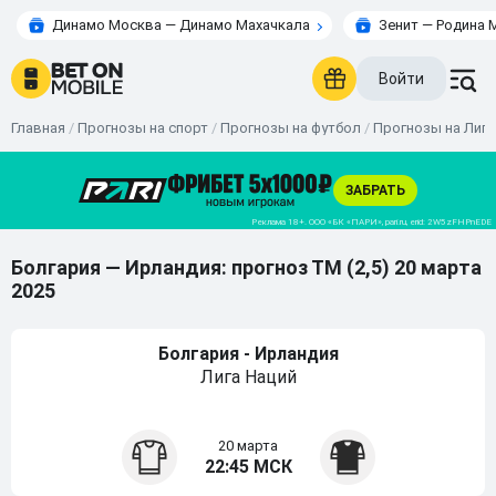
Динамо Москва — Динамо Махачкала
Зенит — Родина 
Войти
Главная
/
Прогнозы на спорт
/
Прогнозы на футбол
/
Прогнозы на Лигу
Болгария — Ирландия: прогноз ТМ (2,5) 20 марта
2025
Болгария - Ирландия
Лига Наций
20 марта
22:45 МСК