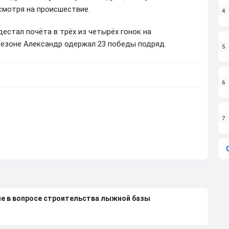
смотря на происшествие.
4
дестал почёта в трёх из четырёх гонок на
сезоне Александр одержал 23 победы подряд.
5
6
7
ие в вопросе строительства лыжной базы