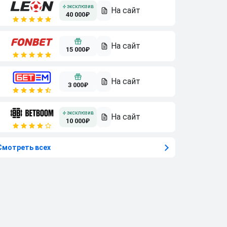
40 000₽
15 000₽
3 000₽
10 000₽
Смотреть всех