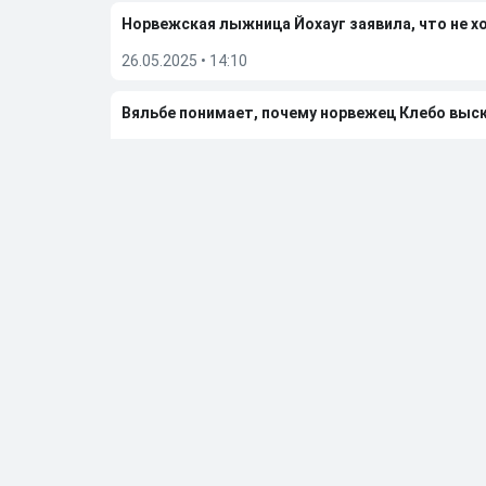
Норвежская лыжница Йохауг заявила, что не х
26.05.2025
•
14:10
Вяльбе понимает, почему норвежец Клебо выс
21.05.2025
•
15:09
Вяльбе заявила, что ее слова о зарплате Боль
21.05.2025
•
13:19
Больше новостей
Выбор редакции