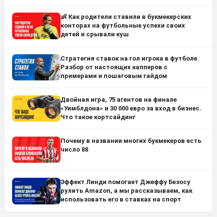
👶 Как родители ставили в букмекерских
конторах на футбольные успехи своих
детей и срывали куш
Стратегия ставок на гол игрока в футболе.
Разбор от настоящих капперов с
примерами и пошаговым гайдом
Двойная игра, 75 агентов на финале
«Уимблдона» и 30 000 евро за вход в бизнес.
Что такое кортсайдинг
Почему в названии многих букмекеров есть
число 88
Эффект Линди помогает Джеффу Безосу
рулить Amazon, а мы рассказываем, как
использовать его в ставках на спорт