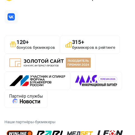
Наши партнёры-букмекеры