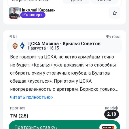
Николай Караман
эксперт
РПЛ
Футбол
ЦСКА Москва - Крылья Советов
1 августа
•
16:15
Все говорит за ЦСКА, но легко армейцам точно
не будет. «Крылья» уже доказали, что способны
отбирать очки у столичных клубов, а Булатов
обещал «кусаться». При этом у ЦСКА
неопределенность с вратарем, Бориско только
вливается в коллектив, а Тороп в первом туре
читать полностью
выглядел неуверенно. В таких условиях голы
прогноз
коэфф
вряд ли посыплются градом. Ставка на «тотал
2.18
ТМ (2.5)
мень
Повторить ставку