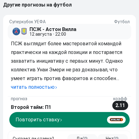
другие прогнозы на футбол
Суперкубок УЕФА
Футбол
ПСЖ - Астон Вилла
12 августа
•
22:00
ПСЖ выглядит более мастеровитой командой
практически на каждой позиции и постарается
захватить инициативу с первых минут. Однако
коллектив Унаи Эмери не раз доказывал, что
умеет играть против фаворитов и способен
терпеливо ждать своего шанса. Если английский
читать полностью
клуб сумеет выдержать стартовое давление,
прогноз
коэфф
финал может получиться очень напряженным и
2.11
Второй тайм: П1
сохран
Повторить ставку
Сыграет ли ставка?
Да
0%
Нет
0%