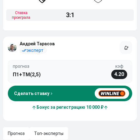
Ставка
3:1
проиграла
Андрей Тарасов
эксперт
прогноз
кэф
4.20
П1+ТМ(2,5)
Сделать ставку
Бонус за регистрацию 10 000 ₽
Прогноз
Топ-эксперты