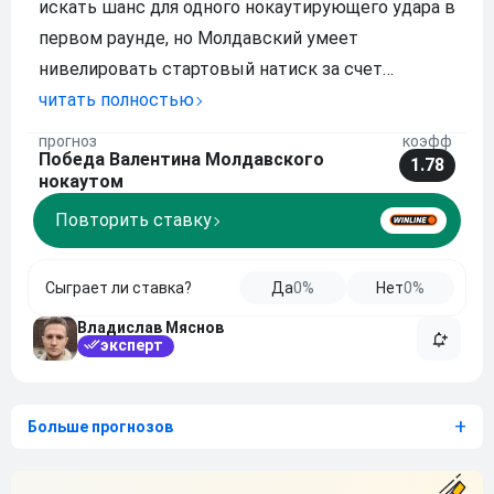
искать шанс для одного нокаутирующего удара в
первом раунде, но Молдавский умеет
нивелировать стартовый натиск за счет
грамотной работы в клинче и своевременных
читать полностью
переводов на землю. Измотав бразильца
прогноз
коэфф
Победа Валентина Молдавского
постоянным давлением и контролем в партере,
1.78
нокаутом
Валентин заставит оп
Повторить ставку
Сыграет ли ставка?
Да
0%
Нет
0%
Владислав Мяснов
эксперт
Больше прогнозов