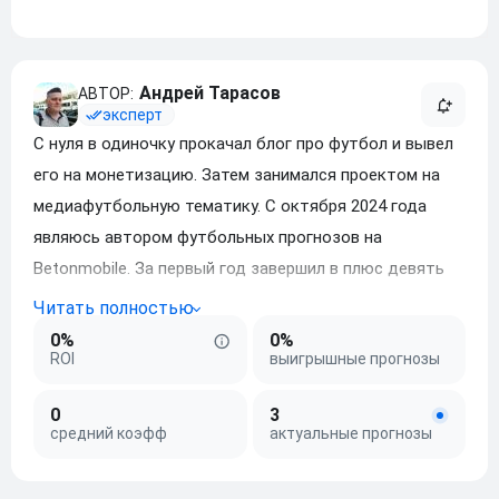
Андрей Тарасов
эксперт
С нуля в одиночку прокачал блог про футбол и вывел
его на монетизацию. Затем занимался проектом на
медиафутбольную тематику. С октября 2024 года
являюсь автором футбольных прогнозов на
Betonmobile. За первый год завершил в плюс девять
месяцев из двенадцати.
0%
0%
ROI
выигрышные прогнозы
0
3
средний коэфф
актуальные прогнозы