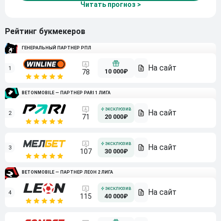
Читать прогноз >
Рейтинг букмекеров
ГЕНЕРАЛЬНЫЙ ПАРТНЕР РПЛ
1
10 000₽
78
BETONMOBILE — ПАРТНЕР PARI 1 ЛИГА
2
71
20 000₽
3
107
30 000₽
BETONMOBILE — ПАРТНЕР ЛЕОН 2 ЛИГА
4
115
40 000₽