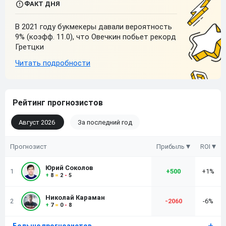
В 2021 году букмекеры давали вероятность
9% (коэфф. 11.0), что Овечкин побьет рекорд
Гретцки
Рейтинг прогнозистов
Август 2026
За последний год
Прогнозист
Прибыль
ROI
Юрий Соколов
1
+
500
+1%
+
8
=
2
-
5
Николай Караман
2
-2060
-6%
+
7
=
0
-
8