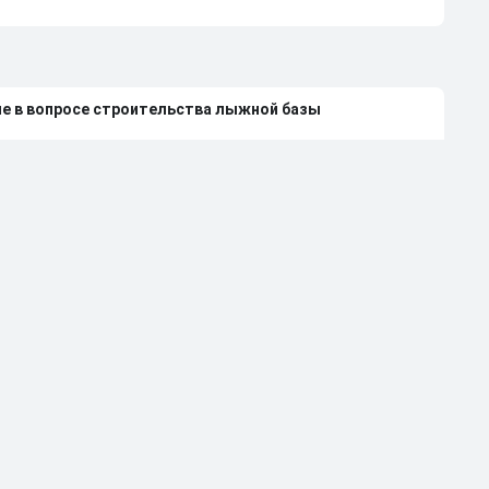
ие в вопросе строительства лыжной базы
очет выступать на Олимпиаде-2026
казывается в СМИ против возвращения россиян
шунова вырвали из контекста