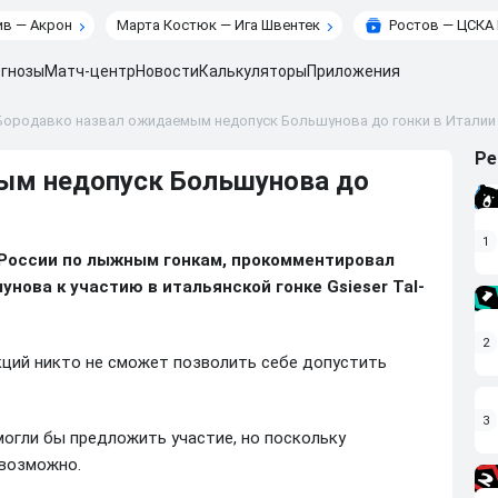
в — Акрон
Марта Костюк — Ига Швентек
Ростов — ЦСКА
гнозы
Матч-центр
Новости
Калькуляторы
Приложения
Бородавко назвал ожидаемым недопуск Большунова до гонки в Италии
Ре
ым недопуск Большунова до
1
 России по лыжным гонкам, прокомментировал
нова к участию в итальянской гонке Gsieser Tal-
2
кций никто не сможет позволить себе допустить
3
могли бы предложить участие, но поскольку
евозможно.