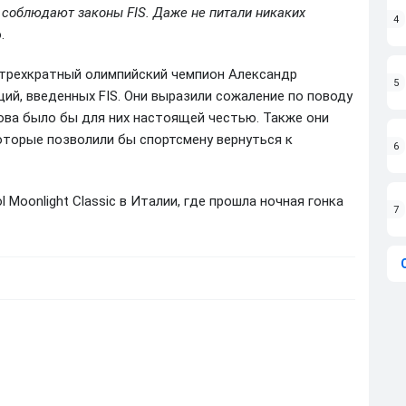
е соблюдают законы FIS. Даже не питали никаких
4
.
о трехкратный олимпийский чемпион Александр
5
ий, введенных FIS. Они выразили сожаление по поводу
нова было бы для них настоящей честью. Также они
оторые позволили бы спортсмену вернуться к
6
 Moonlight Classic в Италии, где прошла ночная гонка
7