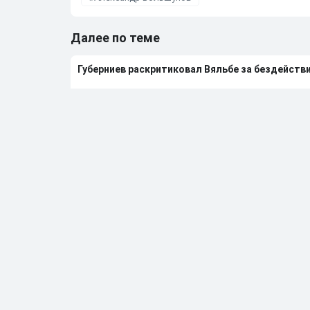
Далее по теме
Губерниев раскритиковал Вяльбе за бездейств
26.05.2025
•
15:15
Норвежская лыжница Йохауг заявила, что не х
26.05.2025
•
14:10
Вяльбе понимает, почему норвежец Клебо выс
21.05.2025
•
15:09
Вяльбе заявила, что ее слова о зарплате Боль
21.05.2025
•
13:19
Больше новостей