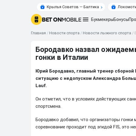
Крылья Советов — Балтика
Локомоти
Букмекеры
Бонусы
Про
Главная
/
Новости спорта
/
Новости лыжного спорта
/
Бородавко назвал ожидаем
гонки в Италии
Юрий Бородавко, главный тренер сборной
ситуацию с недопуском Александра Большу
Lauf.
Он отметил, что в условиях действующих сан
спортсмена.
Бородавко добавил, что организаторы гонки 
соревнование проходит под эгидой FIS, это н