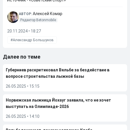
Источник - «Советский спорт»
Алексей Комар
АВТОР:
Редактор Betonmobile
20.11.2024 • 18:27
Александр Большунов
Далее по теме
Губерниев раскритиковал Вяльбе за бездействие в
вопросе строительства лыжной базы
26.05.2025
•
15:15
Норвежская лыжница Йохауг заявила, что не хочет
выступать на Олимпиаде-2026
26.05.2025
•
14:10