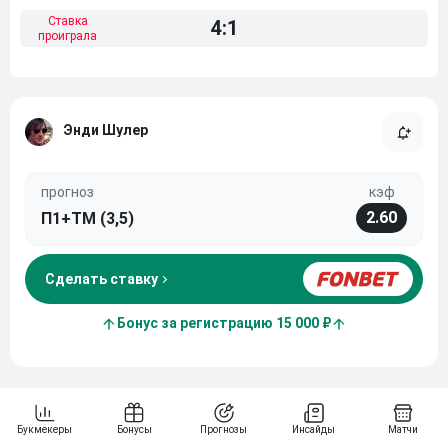
Ставка
4:1
проиграла
Энди Шулер
прогноз
кэф
2.60
П1+ТМ (3,5)
Сделать ставку
Бонус за регистрацию 15 000 ₽
Прогноз
Топ-эксперты