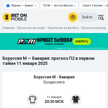
Факел — Ахмат
ПСЖ — Астон Вилла
Санкт-Галлен — 
Войти
Главная
/
Прогнозы на спорт
/
Прогнозы на футбол
/
Прогноз на Бунде
Боруссия М — Бавария: прогноз П2 в первом
тайме 11 января 2025
Боруссия М - Бавария
Бундеслига
11 января
20:30 МСК