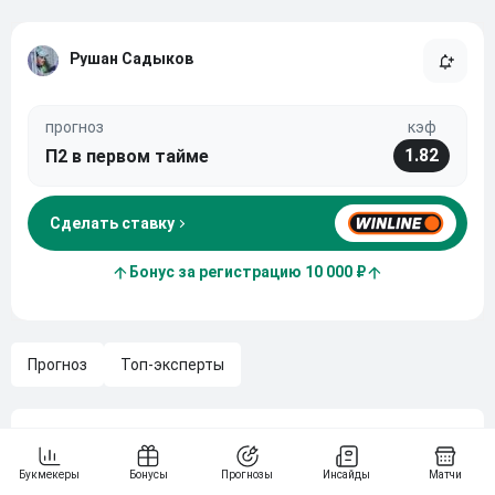
Рушан Садыков
прогноз
кэф
1.82
П2 в первом тайме
Сделать ставку
Бонус за регистрацию 10 000 ₽
Прогноз
Топ-эксперты
Забьет ли Харри Кейн в этой игре? Сможет ли
«Боруссия» отобрать очки у «Баварии»?
«Боруссия» из Менхенгладбаха принимает