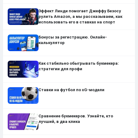
Эффект Линди помогает Джеффу Безосу
рулить Amazon, а мы рассказываем, как
использовать его в ставках на спорт
Бонусы за регистрацию. Онлайн-
калькулятор
Как стабильно обыгрывать букмекера:
стратегии для профи
Ставки на футбол по xG-модели
Сравнение букмекеров. Узнайте, кто
лучший, в два клика