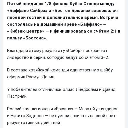
Пятый поединок 1/8 финала Кубка Стэнли между
«Баффало Сэйбрз» и «Бостон Брюинз» завершился
победой гостей в дополнительное время. Встреча
состоялась на домашней арене «Баффало» —
«Кибэнк-центре» — и финишировала со счётом 2:1 в
пользу «Бостона».
Благодаря этому результату «Сэйбрз» сохраняют
лидерство в серии, которую ведут со счётом 3–2.
В составе хозяйской команды единственную шайбу
оформил Расмус Далин.
У победителей отличились Элиас Линдхольм и Давид
Пастрняк.
Российские легионеры «Брюинз» — Марат Хуснутдинов
и Никита Задоров — не сумели записать на свой счёт
результативных действий.