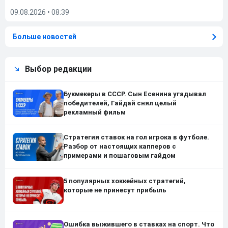
09.08.2026
•
08:39
Больше новостей
Выбор редакции
Букмекеры в СССР. Сын Есенина угадывал
победителей, Гайдай снял целый
рекламный фильм
Стратегия ставок на гол игрока в футболе.
Разбор от настоящих капперов с
примерами и пошаговым гайдом
5 популярных хоккейных стратегий,
которые не принесут прибыль
Ошибка выжившего в ставках на спорт. Что