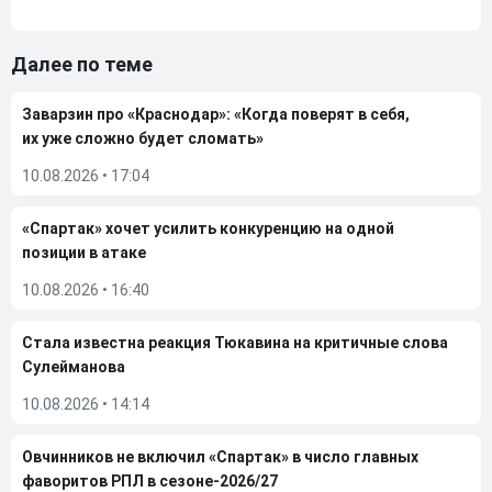
Далее по теме
Заварзин про «Краснодар»: «Когда поверят в себя,
их уже сложно будет сломать»
10.08.2026
•
17:04
«Спартак» хочет усилить конкуренцию на одной
позиции в атаке
10.08.2026
•
16:40
Стала известна реакция Тюкавина на критичные слова
Сулейманова
10.08.2026
•
14:14
Овчинников не включил «Спартак» в число главных
фаворитов РПЛ в сезоне-2026/27