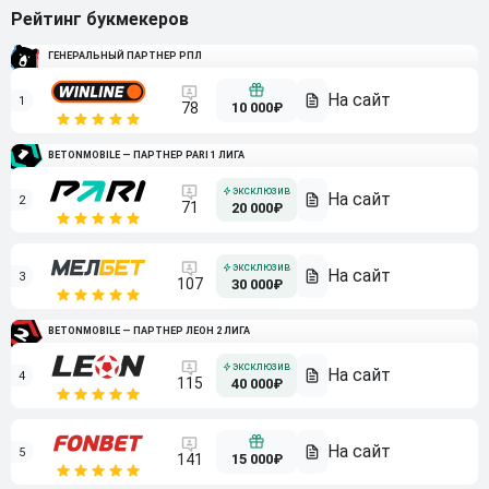
Рейтинг букмекеров
ГЕНЕРАЛЬНЫЙ ПАРТНЕР РПЛ
1
10 000₽
78
BETONMOBILE — ПАРТНЕР PARI 1 ЛИГА
2
71
20 000₽
3
107
30 000₽
BETONMOBILE — ПАРТНЕР ЛЕОН 2 ЛИГА
4
115
40 000₽
5
15 000₽
141