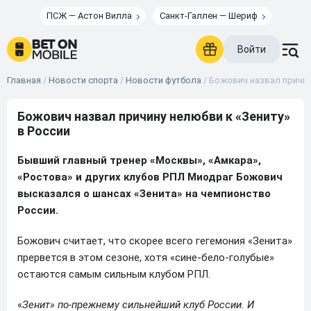
ПСЖ — Астон Вилла
Санкт-Галлен — Шериф
Войти
Главная
/
Новости спорта
/
Новости футбола
/
Божович назвал причин
Божович назвал причину нелюбви к «Зениту»
в России
Бывший главный тренер «Москвы», «Амкара»,
«Ростова» и других клубов РПЛ Миодраг Божович
высказался о шансах «Зенита» на чемпионство
России.
Божович считает, что скорее всего гегемония «Зенита»
прервется в этом сезоне, хотя «сине-бело-голубые»
остаются самым сильным клубом РПЛ.
«
Зенит» по-прежнему сильнейший клуб России. И