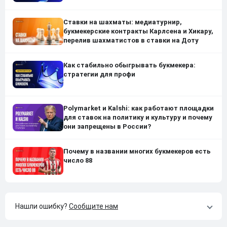
Ставки на шахматы: медиатурнир,
букмекерские контракты Карлсена и Хикару,
перелив шахматистов в ставки на Доту
Как стабильно обыгрывать букмекера:
стратегии для профи
Polymarket и Kalshi: как работают площадки
для ставок на политику и культуру и почему
они запрещены в России?
Почему в названии многих букмекеров есть
число 88
Нашли ошибку?
Сообщите нам