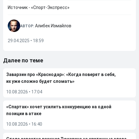
Источник - «Спорт-Экспресс»
Алибек Измайлов
АВТОР:
29.04.2025 • 18:59
Далее по теме
Заварзин про «Краснодар»: «Когда поверят в себя,
их уже сложно будет сломать»
10.08.2026
•
17:04
«Спартак» хочет усилить конкуренцию на одной
позиции в атаке
10.08.2026
•
16:40