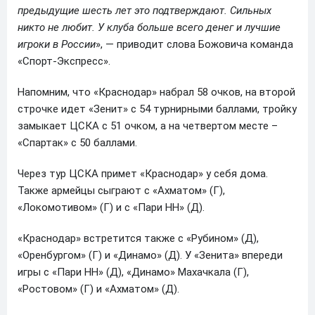
предыдущие шесть лет это подтверждают. Сильных
никто не любит. У клуба больше всего денег и лучшие
игроки в России
», — приводит слова Божовича команда
«Спорт-Экспресс».
Напомним, что «Краснодар» набрал 58 очков, на второй
строчке идет «Зенит» с 54 турнирными баллами, тройку
замыкает ЦСКА с 51 очком, а на четвертом месте –
«Спартак» с 50 баллами.
Через тур ЦСКА примет «Краснодар» у себя дома.
Также армейцы сыграют с «Ахматом» (Г),
«Локомотивом» (Г) и с «Пари НН» (Д).
«Краснодар» встретится также с «Рубином» (Д),
«Оренбургом» (Г) и «Динамо» (Д). У «Зенита» впереди
игры с «Пари НН» (Д), «Динамо» Махачкала (Г),
«Ростовом» (Г) и «Ахматом» (Д).