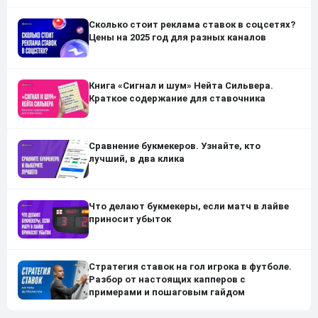
Сколько стоит реклама ставок в соцсетях?
Цены на 2025 год для разных каналов
Книга «Сигнал и шум» Нейта Сильвера.
Краткое содержание для ставочника
Сравнение букмекеров. Узнайте, кто
лучший, в два клика
Что делают букмекеры, если матч в лайве
приносит убыток
Стратегия ставок на гол игрока в футболе.
Разбор от настоящих капперов с
примерами и пошаговым гайдом