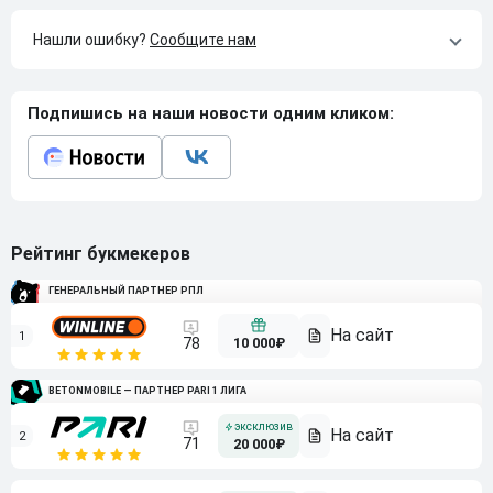
Нашли ошибку?
Сообщите нам
Подпишись на наши новости одним кликом:
Рейтинг букмекеров
ГЕНЕРАЛЬНЫЙ ПАРТНЕР РПЛ
1
10 000₽
78
BETONMOBILE — ПАРТНЕР PARI 1 ЛИГА
2
71
20 000₽