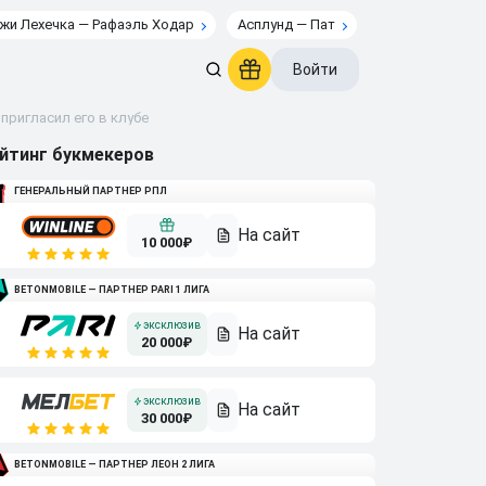
жи Лехечка — Рафаэль Ходар
Асплунд — Пат
Войти
пригласил его в клубе
йтинг букмекеров
ГЕНЕРАЛЬНЫЙ ПАРТНЕР РПЛ
10 000₽
BETONMOBILE — ПАРТНЕР PARI 1 ЛИГА
20 000₽
30 000₽
BETONMOBILE — ПАРТНЕР ЛЕОН 2 ЛИГА