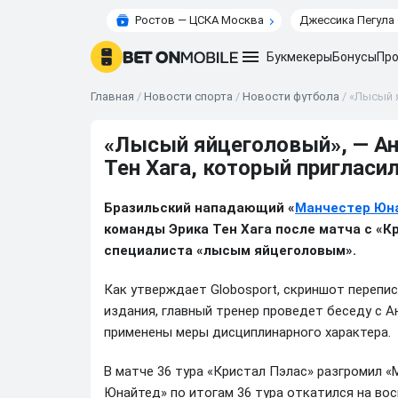
Ростов — ЦСКА Москва
Джессика Пегула
Букмекеры
Бонусы
Про
Главная
/
Новости спорта
/
Новости футбола
/
«Лысый я
«Лысый яйцеголовый», — Ан
Тен Хага, который пригласил
Бразильский нападающий «
Манчестер Юн
команды Эрика Тен Хага после матча с «К
специалиста «лысым яйцеголовым».
Как утверждает Globosport, скриншот перепис
издания, главный тренер проведет беседу с 
применены меры дисциплинарного характера.
В матче 36 тура «Кристал Пэлас» разгромил «
Юнайтед» по итогам 36 тура откатился на вос