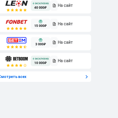
40 000₽
15 000₽
3 000₽
10 000₽
Смотреть всех