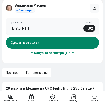
Владислав Мяснов
эксперт
прогноз
кэф
1.82
ТБ 3,5 + П1
Сделать ставку
Бонус за регистрацию
Прогноз
Топ-эксперты
29 марта в Мехико на UFC Fight Night 255 бывший
чемпион в наилегчайшем весе Брэндон Морено
встретится со Стивом Эрцегом. Начало в 05:30 по