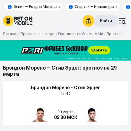
Зенит — Родина Москва
Спартак — Краснодар
Войти
Главная
/
Прогнозы на спорт
/
Прогнозы на бокс и ММА
/
Прогнозы на
Брэндон Морено – Стив Эрцег: прогноз на 29
марта
Брэндон Морено - Стив Эрцег
UFC
30 марта
05:30 МСК