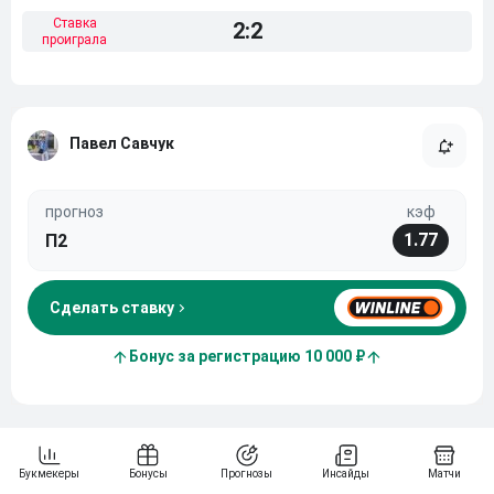
Ставка
2:2
проиграла
Павел Савчук
прогноз
кэф
1.77
П2
Сделать ставку
Бонус за регистрацию 10 000 ₽
Прогноз
Топ-эксперты