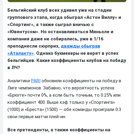
Бельгийский клуб всех удивил уже на стадии
группового этапа, когда обыграл «Астон Виллу» и
«Спортинг», а также сыграл вничью с
«Ювентусом». Но останавливаться Миньоле и
компания даже не собирались, уже в 1/16
преподнесли сюрприз,
дважды обыграв
«Аталанту»
. Однако букмекеры не верят в успех
бельгийцев. Какие коэффициенты клубов на победу
в ЛЧ?
Аналитики
PARI
обновили коэффициенты на победу в
Лиге чемпионов. Забавно, что вероятность успеха
«Брюгге» почти 0%, а если быть точным, то 0.25% или
коэффициент 400. Выше кэф только у «Спортинга»
(1000) и «Бреста» (1500) — обе команды проиграли 0:3
свои первые матчи плей-ин.
Все претенденты, а также коэффициенты на