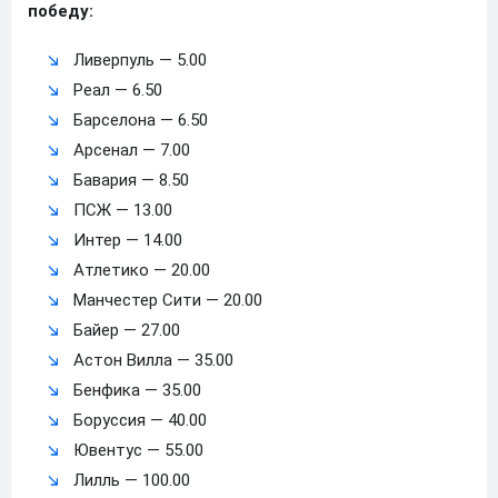
победу:
Ливерпуль — 5.00
Реал — 6.50
Барселона — 6.50
Арсенал — 7.00
Бавария — 8.50
ПСЖ — 13.00
Интер — 14.00
Атлетико — 20.00
Манчестер Сити — 20.00
Байер — 27.00
Астон Вилла — 35.00
Бенфика — 35.00
Боруссия — 40.00
Ювентус — 55.00
Лилль — 100.00