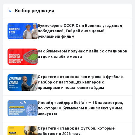
Выбор редакции
Букмекеры в СССР. Сын Есенина угадывал
победителей, Гайдай снял целый
рекламный фильм
Как букмекеры получают лайв со стадионов
и где их слабые места
Стратегия ставок на гол игрока в футболе.
Разбор от настоящих капперов с
примерами и пошаговым гайдом
Инсайд трейдера Betfair — 18 параметров,
по которым букмекеры вычисляют умные
аккаунты
Стратегии ставок на футбол, которые
работают в 2026 году