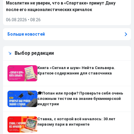
Масалитин не уверен, что в «Спартаке» примут Даку
после его националистических кричалок
06.08.2026
•
08:26
Больше новостей
Выбор редакции
Книга «Сигнал и шум» Нейта Сильвера.
Краткое содержание для ставочника
🎓Попан или профи? Проверьте себя очень
сложным тестом на знание букмекерской
индустрии
Ставка, с которой всё началось: 30 лет
первому пари в интернете