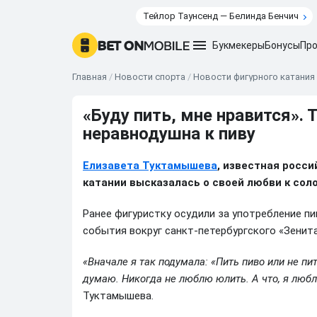
Тейлор Таунсенд — Белинда Бенчич
Букмекеры
Бонусы
Про
Главная
/
Новости спорта
/
Новости фигурного катания
«Буду пить, мне нравится».
неравнодушна к пиву
Елизавета Туктамышева
, известная росс
катании высказалась о своей любви к сол
Ранее фигуристку осудили за употребление п
события вокруг санкт-петербургского «Зенита
«Вначале я так подумала: «Пить пиво или не пи
думаю. Никогда не люблю юлить. А что, я люблю
Туктамышева.