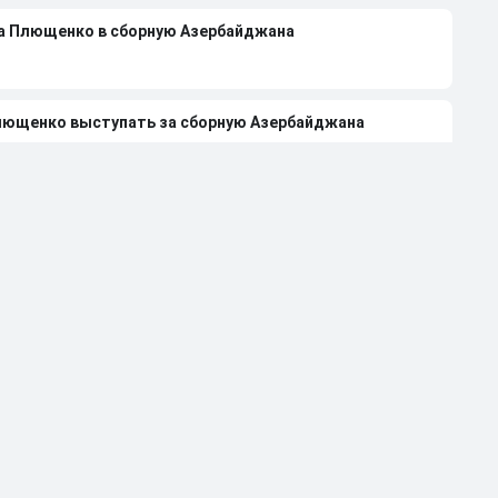
на Плющенко в сборную Азербайджана
лющенко выступать за сборную Азербайджана
 Авериной расстались из-за болезни
странили от работы тренером за травлю