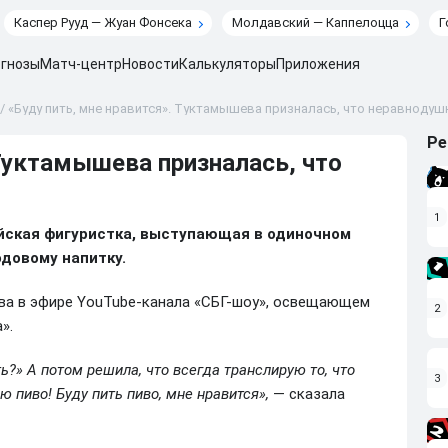
Каспер Рууд — Жуан Фонсека
Молдавский — Каппелоцца
Г
гнозы
Матч-центр
Новости
Калькуляторы
Приложения
/
«Буду пить, мне нравится». Туктамышева призналась, что неравнодушн
Ре
 Туктамышева призналась, что
1
ийская фигуристка, выступающая в одиночном
одовому напитку.
ива в эфире YouTube-канала «СБГ-шоу», освещающем
2
».
ть?» А потом решила, что всегда транслирую то, что
3
 пиво! Буду пить пиво, мне нравится»,
— сказала