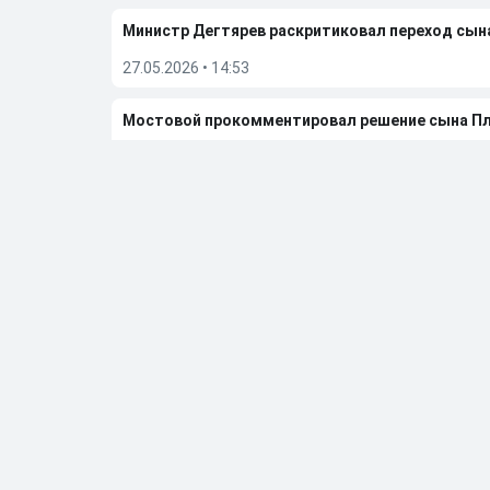
Министр Дегтярев раскритиковал переход сы
27.05.2026
•
14:53
Мостовой прокомментировал решение сына П
23.05.2026
•
11:51
Алиев отреагировал на слухи, что они с Ариной
08.05.2026
•
10:22
Бывшую фигуристку чемпионку ОИ Дюамель от
05.05.2026
•
20:27
Больше новостей
Выбор редакции