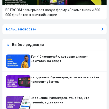
BETBOOM разыгрывает новую форму «Локомотива» и 500
000 фрибетов в «ночной» акции
Больше новостей
Выбор редакции
Топ-10 «мелочей», которые влияют
на ставки на спорт
Что делают букмекеры, если матч в лайве
приносит убыток
Сравнение букмекеров. Узнайте, кто
лучший, в два клика