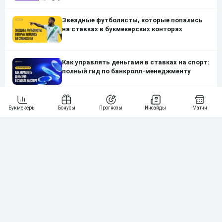
Звездные футболисты, которые попались
на ставках в букмекерских конторах
Как управлять деньгами в ставках на спорт:
полный гид по банкролл-менеджменту
Сколько зарабатывают футбольные клубы
на контрактах с букмекерами в разных
странах? От Бразилии до России
Нашли ошибку?
Сообщите нам
Подпишись на наши новости одним кликом: