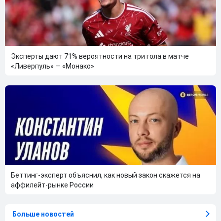
Эксперты дают 71% вероятности на три гола в матче
«Ливерпуль» — «Монако»
Беттинг-эксперт объяснил, как новый закон скажется на
аффилейт-рынке России
Больше новостей