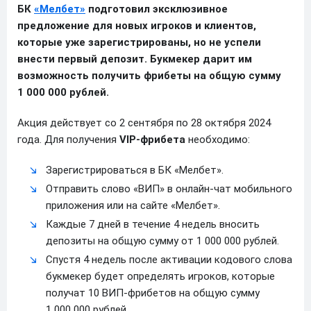
БК
«Мелбет»
подготовил эксклюзивное
предложение для новых игроков и клиентов,
которые уже зарегистрированы, но не успели
внести первый депозит. Букмекер дарит им
возможность получить фрибеты на общую сумму
1 000 000 рублей.
Акция действует со 2 сентября по 28 октября 2024
года. Для получения
VIP-фрибета
необходимо:
Зарегистрироваться в БК «Мелбет».
Отправить слово «ВИП» в онлайн-чат мобильного
приложения или на сайте «Мелбет».
Каждые 7 дней в течение 4 недель вносить
депозиты на общую сумму от 1 000 000 рублей.
Спустя 4 недель после активации кодового слова
букмекер будет определять игроков, которые
получат 10 ВИП-фрибетов на общую сумму
1 000 000 рублей.