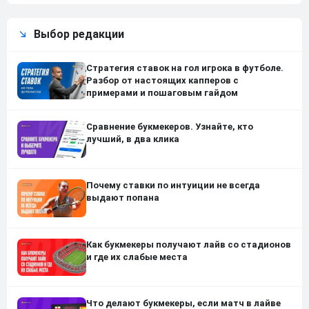
Выбор редакции
Стратегия ставок на гол игрока в футболе.
Разбор от настоящих капперов с
примерами и пошаговым гайдом
Сравнение букмекеров. Узнайте, кто
лучший, в два клика
Почему ставки по интуиции не всегда
выдают попана
Как букмекеры получают лайв со стадионов
и где их слабые места
Что делают букмекеры, если матч в лайве