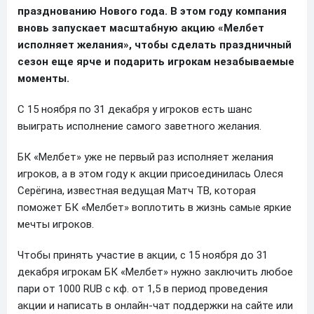
празднованию Нового года. В этом году компания
вновь запускает масштабную акцию «Мелбет
исполняет желания», чтобы сделать праздничный
сезон еще ярче и подарить игрокам незабываемые
моменты.
С 15 ноября по 31 декабря у игроков есть шанс
выиграть исполнение самого заветного желания.
БК «Мелбет» уже не первый раз исполняет желания
игроков, а в этом году к акции присоединилась Олеся
Серёгина, известная ведущая Матч ТВ, которая
поможет БК «Мелбет» воплотить в жизнь самые яркие
мечты игроков.
Чтобы принять участие в акции, с 15 ноября до 31
декабря игрокам БК «Мелбет» нужно заключить любое
пари от 1000 RUB с кф. от 1,5 в период проведения
акции и написать в онлайн-чат поддержки на сайте или