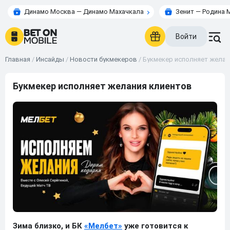
Динамо Москва — Динамо Махачкала
Зенит — Родина 
Войти
Главная
/
Инсайды
/
Новости букмекеров
/
Букмекер исполняет желан
Букмекер исполняет желания клиентов
Зима близко, и БК
«Мелбет»
уже готовится к