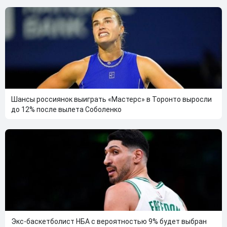
Шансы россиянок выиграть «Мастерс» в Торонто выросли
до 12% после вылета Соболенко
Экс-баскетболист НБА с вероятностью 9% будет выбран