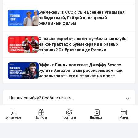
Букмекеры в СССР. Сын Есенина угадывал
победителей, Гайдай снял целый
рекламный фильм
Сколько зарабатывают футбольные клубы
на контрактах с букмекерами в разных
странах? От Бразилии до России
Эффект Линди помогает Джеффу Безосу
рулить Amazon, а мы рассказываем, как
использовать его в ставках на спорт
Нашли ошибку?
Сообщите нам
Подпишись на наши новости одним кликом: