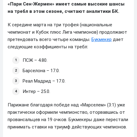
«Пари Сен-Жермен» имеет самые высокие шансы
на требл в этом сезоне, считают аналитики БК.
К середине марта на три трофея (национальные
чемпионат и Кубок плюс Лига чемпионов) продолжают
претендовать всего четыре команды.
Букмекер
дает
следующие коэффициенты на требл:
ПСЖ – 4.80.
Барселона – 17.0.
Реал Мадрид – 17.0.
Интер – 25.0.
Парижане благодаря победе над «Марселем» (3:1) уже
практически оформили чемпионство, оторвавшись от
провансальцев на 19 очков. Букмекеры даже перестали
принимать ставки на триумф действующих чемпионов.