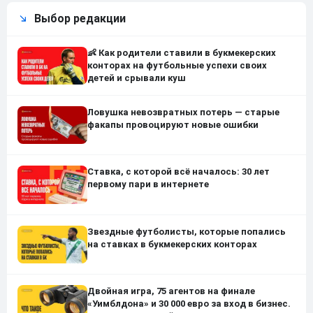
Выбор редакции
👶 Как родители ставили в букмекерских
конторах на футбольные успехи своих
детей и срывали куш
Ловушка невозвратных потерь — старые
факапы провоцируют новые ошибки
Ставка, с которой всё началось: 30 лет
первому пари в интернете
Звездные футболисты, которые попались
на ставках в букмекерских конторах
Двойная игра, 75 агентов на финале
«Уимблдона» и 30 000 евро за вход в бизнес.