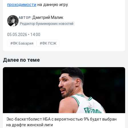
проходимости
на данную игру.
Дмитрий Малик
АВТОР:
Редактор букмекерских новостей
05.05.2026 • 14:00
ФК Бавария
ФК ПСЖ
Далее по теме
Экс-баскетболист НБА с вероятностью 9% будет выбран
на драфте женской лиги