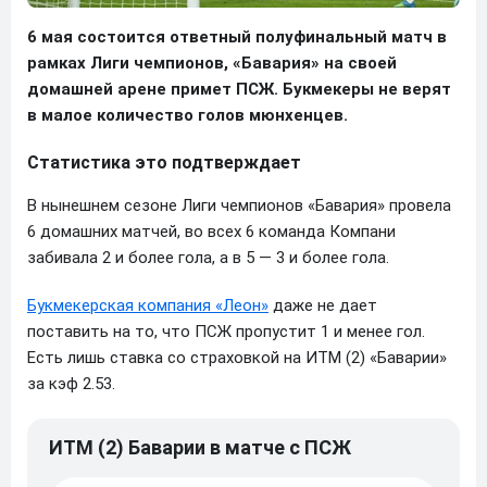
6 мая состоится ответный полуфинальный матч в
рамках Лиги чемпионов, «Бавария» на своей
домашней арене примет ПСЖ. Букмекеры не верят
в малое количество голов мюнхенцев.
Статистика это подтверждает
В нынешнем сезоне Лиги чемпионов «Бавария» провела
6 домашних матчей, во всех 6 команда Компани
забивала 2 и более гола, а в 5 — 3 и более гола.
Букмекерская компания «Леон»
даже не дает
поставить на то, что ПСЖ пропустит 1 и менее гол.
Есть лишь ставка со страховкой на ИТМ (2) «Баварии»
за кэф 2.53.
ИТМ (2) Баварии в матче с ПСЖ