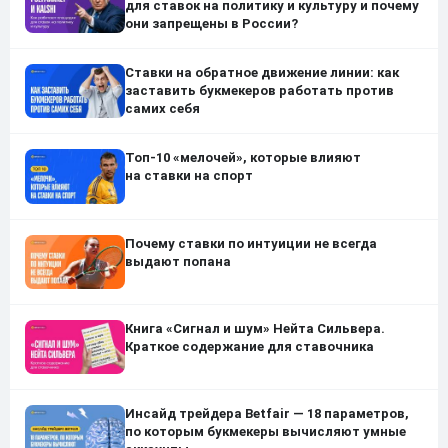
для ставок на политику и культуру и почему
они запрещены в России?
Ставки на обратное движение линии: как
заставить букмекеров работать против
самих себя
Топ-10 «мелочей», которые влияют
на ставки на спорт
Почему ставки по интуиции не всегда
выдают попана
Книга «Сигнал и шум» Нейта Сильвера.
Краткое содержание для ставочника
Инсайд трейдера Betfair — 18 параметров,
по которым букмекеры вычисляют умные