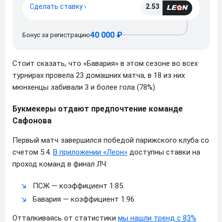
Сделать ставку ›
2.53
40 000 ₽
Бонус за регистрацию
Стоит сказать, что «Бавария» в этом сезоне во всех
турнирах провела 23 домашних матча, в 18 из них
мюнхенцы забивали 3 и более гола (78%).
Букмекеры отдают предпочтение команде
Сафонова
Первый матч завершился победой парижского клуба со
счетом 5:4.
В приложении «Леон»
доступны ставки на
проход команд в финал ЛЧ:
ПСЖ — коэффициент 1.85.
Бавария — коэффициент 1.96.
Отталкиваясь от статистики
мы нашли тренд с 83%