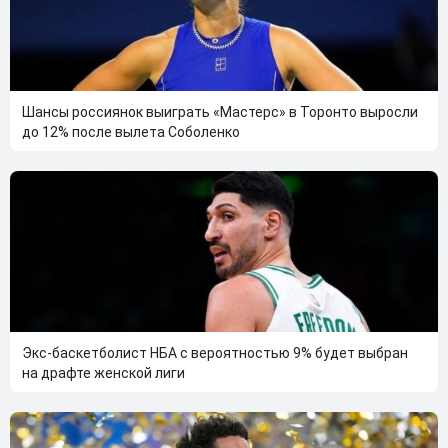
Шансы россиянок выиграть «Мастерс» в Торонто выросли
до 12% после вылета Соболенко
Экс-баскетболист НБА с вероятностью 9% будет выбран
на драфте женской лиги