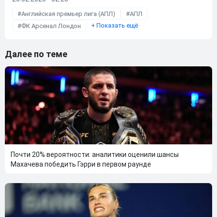
Английская премьер лига (АПЛ)
АПЛ
+
Показать ещё
ФК Арсенал Лондон
Далее по теме
Почти 20% вероятности: аналитики оценили шансы
Махачева победить Гэрри в первом раунде