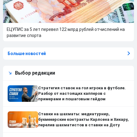
ЕЦУПИС за 5 лет перевел 122 млрд рублей отчислений на
развитие спорта
Больше новостей
Выбор редакции
Стратегия ставок на гол игрока в футболе.
Разбор от настоящих капперов с
примерами и пошаговым гайдом
Ставки на шахматы: медиатурнир,
букмекерские контракты Карлсена и Хикару,
перелив шахматистов в ставки на Доту