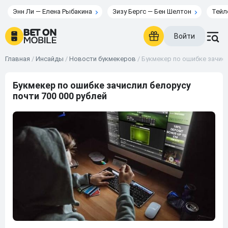
Энн Ли — Елена Рыбакина
Зизу Бергс — Бен Шелтон
Тейл
Войти
Главная
/
Инсайды
/
Новости букмекеров
/
Букмекер по ошибке зачисл
Букмекер по ошибке зачислил белорусу
почти 700 000 рублей