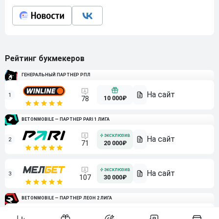
Рейтинг букмекеров
ГЕНЕРАЛЬНЫЙ ПАРТНЕР РПЛ
1
10 000₽
78
BETONMOBILE — ПАРТНЕР PARI 1 ЛИГА
2
71
20 000₽
3
107
30 000₽
BETONMOBILE — ПАРТНЕР ЛЕОН 2 ЛИГА
4