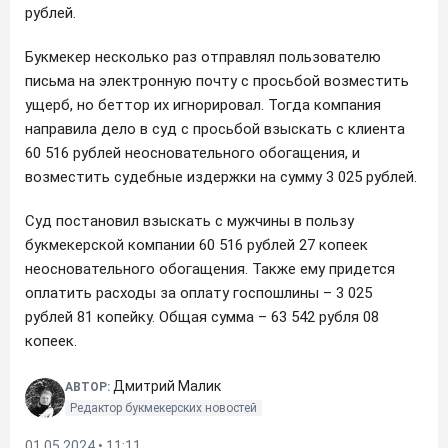
рублей.
Букмекер несколько раз отправлял пользователю
письма на электронную почту с просьбой возместить
ущерб, но беттор их игнорировал. Тогда компания
направила дело в суд с просьбой взыскать с клиента
60 516 рублей неосновательного обогащения, и
возместить судебные издержки на сумму 3 025 рублей.
Суд постановил взыскать с мужчины в пользу
букмекерской компании 60 516 рублей 27 копеек
неосновательного обогащения. Также ему придется
оплатить расходы за оплату госпошлины – 3 025
рублей 81 копейку. Общая сумма – 63 542 рубля 08
копеек.
Дмитрий Малик
АВТОР:
Редактор букмекерских новостей
01.05.2024 • 11:11