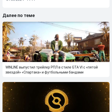
Далее по теме
WINLINE выпустил трейлер РПЛ в стиле GTA VI с «пятой
звездой» «Спартака» и футбольными бандами