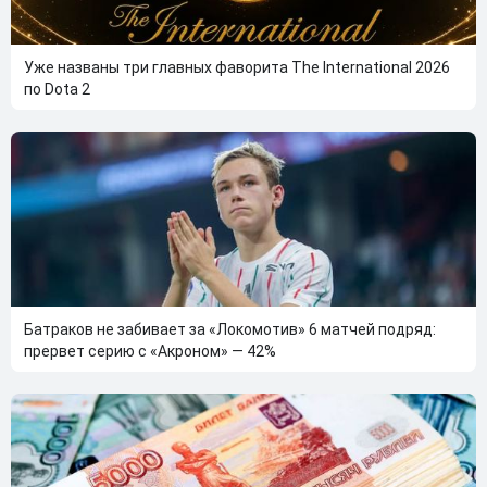
Уже названы три главных фаворита The International 2026
по Dota 2
Батраков не забивает за «Локомотив» 6 матчей подряд:
прервет серию с «Акроном» — 42%