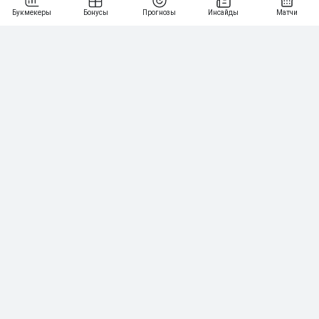
115
40 000₽
5
15 000₽
141
6
3 000₽
19
7
64
10 000₽
Смотреть всех
Бонусы букмекеров
10 000₽