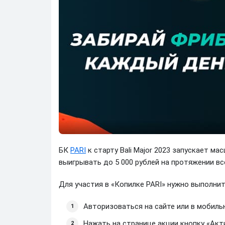
БК
PARI
к старту Bali Major 2023 запускает м
выигрывать до 5 000 рублей на протяжении вс
Для участия в «Копилке PARI» нужно выполни
Авторизоваться на сайте или в мобиль
Нажать на странице акции кнопку «Акт