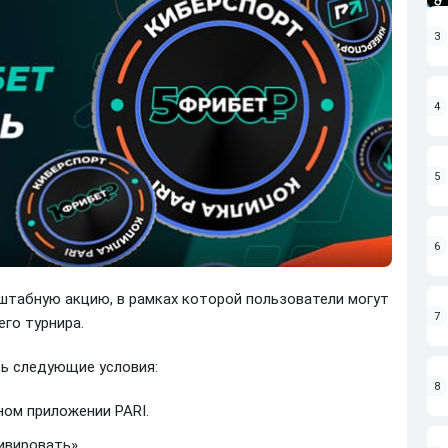
3
4
5
6
асштабную акцию, в рамках которой пользователи могут
7
его турнира.
ть следующие условия:
8
ном приложении PARI.
ивировать».