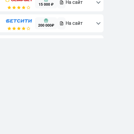
15 000 ₽
200 000₽
18 000₽
8000 ₽
4 000 ₽
40 000₽
2 000 ₽