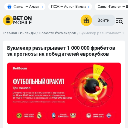
Факел — Ахмат
ПСЖ — Астон Вилла
Санкт-Галлен — 
Войти
Главная
/
Инсайды
/
Новости букмекеров
/
Букмекер разыгрывает 1 0
Букмекер разыгрывает 1 000 000 фрибетов
за прогнозы на победителей еврокубков