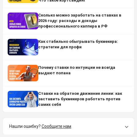
Что такое кортсайдинг
Сколько можно заработать на ставках в
2026 году: расходы и доходы
профессионального каппера в РФ
Как стабильно обыгрывать букмекера:
стратегии для профи
Почему ставки по интуиции не всегда
выдают попана
Ставки на обратное движение линии: как
заставить букмекеров работать против
самих себя
Нашли ошибку?
Сообщите нам