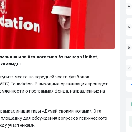
4
5
6
мпионшипа без логотипа букмекера Unibet,
 команды.
7
уступит» место на передней части футболок
MFC) Foundation. В выходные организация проведет
мленности о программах фонда, направленных на
 рамках инициативы «Думай своими ногами». Эта
 площадку для обсуждения вопросов психического
жду участниками.