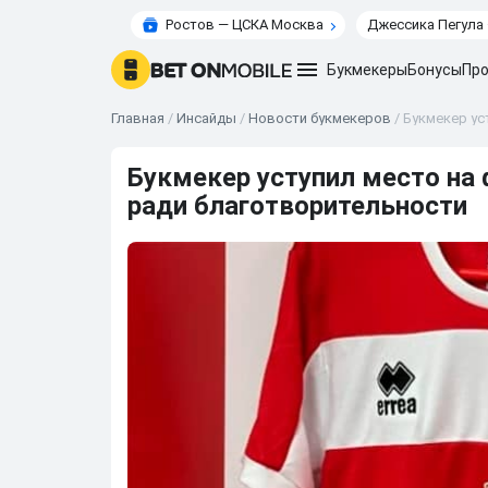
Ростов — ЦСКА Москва
Джессика Пегула
Букмекеры
Бонусы
Про
Главная
/
Инсайды
/
Новости букмекеров
/
Букмекер ус
Букмекер уступил место на 
ради благотворительности