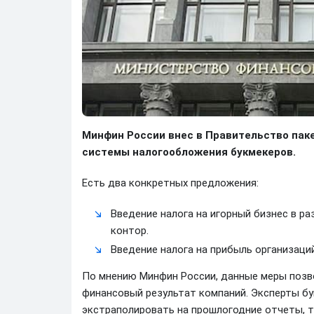
Минфин России внес в Правительство паке
системы налогообложения букмекеров.
Есть два конкретных предложения:
Введение налога на игорный бизнес в р
контор.
Введение налога на прибыль организаци
По мнению Минфин России, данные меры позво
финансовый результат компаний. Эксперты бу
экстраполировать на прошлогодние отчеты, 