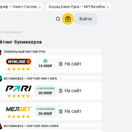
риф — Санкт-Галлен
Борац Баня-Лука — МЛ Витебск
Войти
то за закон?
йтинг букмекеров
ГЕНЕРАЛЬНЫЙ ПАРТНЕР РПЛ
10 000₽
BETONMOBILE — ПАРТНЕР PARI 1 ЛИГА
20 000₽
30 000₽
BETONMOBILE — ПАРТНЕР ЛЕОН 2 ЛИГА