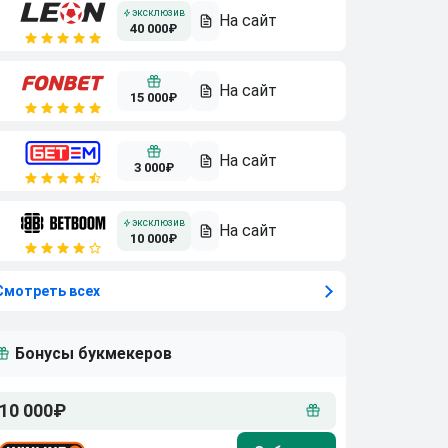
40 000₽
15 000₽
3 000₽
10 000₽
Смотреть всех
Бонусы букмекеров
10 000₽