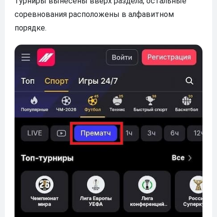
турниры вынесены вверх раздела, остальные
соревнования расположены в алфавитном
порядке.