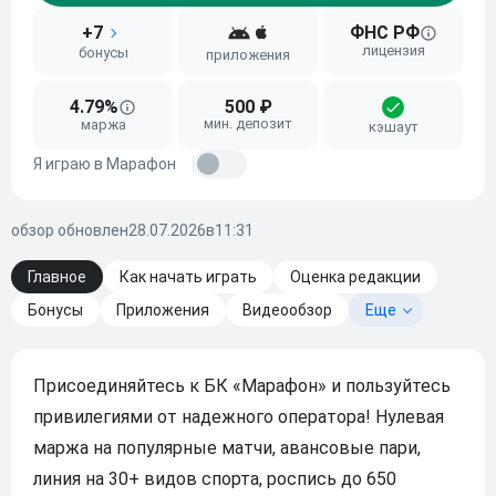
+7
ФНС РФ
лицензия
бонусы
приложения
4.79%
500 ₽
мин. депозит
маржа
кэшаут
Я играю в Марафон
обзор обновлен
28.07.2026
в
11:31
Главное
Как начать играть
Оценка редакции
Бонусы
Приложения
Видеообзор
Присоединяйтесь к БК «Марафон» и пользуйтесь
привилегиями от надежного оператора! Нулевая
маржа на популярные матчи, авансовые пари,
линия на 30+ видов спорта, роспись до 650