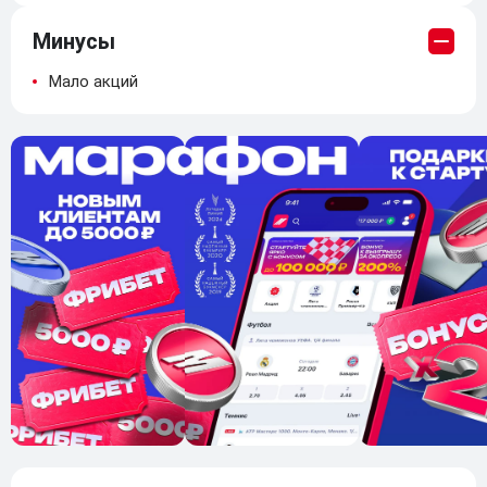
Минусы
Мало акций