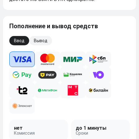
Пополнение и вывод средств
Ввод
Вывод
нет
до 1 минуты
Комиссия
Сроки