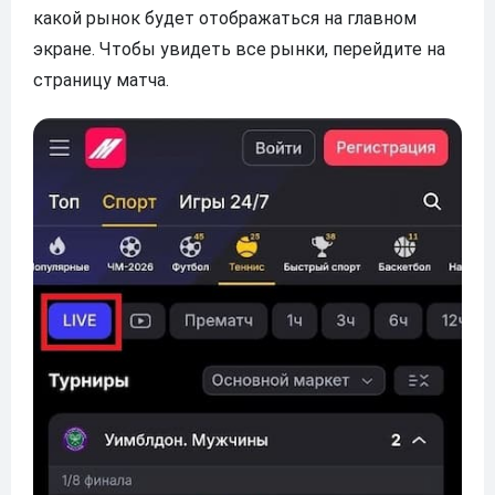
какой рынок будет отображаться на главном
экране. Чтобы увидеть все рынки, перейдите на
страницу матча.