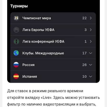
Для ставок в режиме реального времени
откройте вкладку «Live». Здесь можно установить
фильтр по наличию видеотрансляции и выбрать,