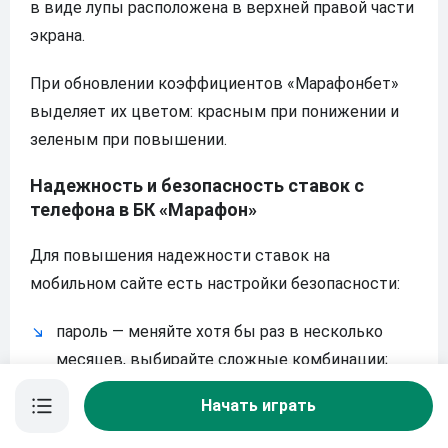
в виде лупы расположена в верхней правой части
экрана.
При обновлении коэффициентов «Марафонбет»
выделяет их цветом: красным при понижении и
зеленым при повышении.
Надежность и безопасность ставок с
телефона в БК «Марафон»
Для повышения надежности ставок на
мобильном сайте есть настройки безопасности:
пароль — меняйте хотя бы раз в несколько
месяцев, выбирайте сложные комбинации;
метод подтверждения — заданный пароль или
Начать играть
одноразовый код из смс;