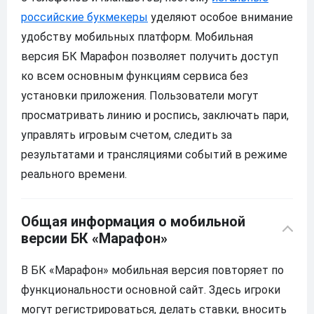
российские букмекеры
уделяют особое внимание
ТМ 2,5
1.92
ТБ 2,5
1.92
удобству мобильных платформ. Мобильная
версия БК Марафон позволяет получить доступ
ко всем основным функциям сервиса без
установки приложения. Пользователи могут
просматривать линию и роспись, заключать пари,
управлять игровым счетом, следить за
результатами и трансляциями событий в режиме
реального времени.
Общая информация о мобильной
версии БК «Марафон»
В БК «Марафон» мобильная версия повторяет по
функциональности основной сайт. Здесь игроки
могут регистрироваться, делать ставки, вносить