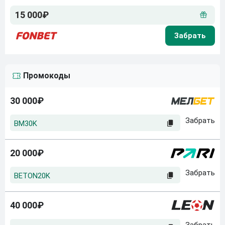
15 000₽
Промокоды
30 000₽
BM30K
20 000₽
BETON20K
40 000₽