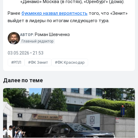
«Динамо» Москва (в гостях), «Оренбург» (дома).
Ранее
букмекер назвал вероятность
того, что «Зенит»
выйдет в лидеры по итогам следующего тура.
Роман Шевченко
АВТОР:
Главный редактор
03.05.2026 • 21:53
РПЛ
ФК Зенит
ФК Краснодар
Далее по теме