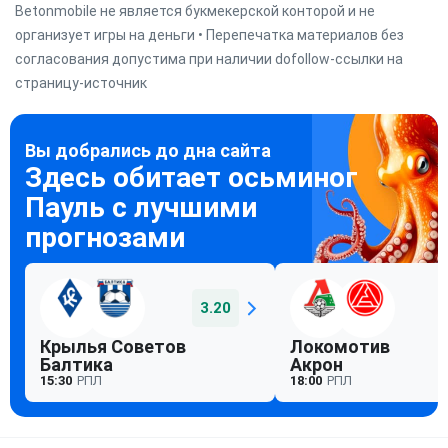
Betonmobile не является букмекерской конторой и не
организует игры на деньги • Перепечатка материалов без
согласования допустима при наличии dofollow-ссылки на
страницу-источник
3.20
Крылья Советов
Локомотив
Балтика
Акрон
15:30
РПЛ
18:00
РПЛ