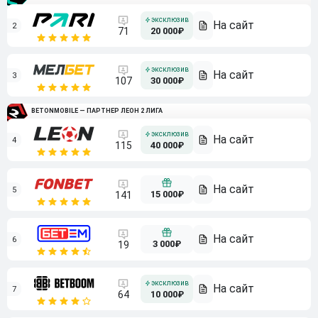
2
71
20 000₽
3
107
30 000₽
BETONMOBILE — ПАРТНЕР ЛЕОН 2 ЛИГА
4
115
40 000₽
5
15 000₽
141
6
3 000₽
19
7
64
10 000₽