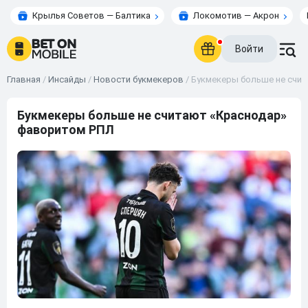
Крылья Советов — Балтика
Локомотив — Акрон
Войти
Главная
/
Инсайды
/
Новости букмекеров
/
Букмекеры больше не счи
Букмекеры больше не считают «Краснодар»
фаворитом РПЛ