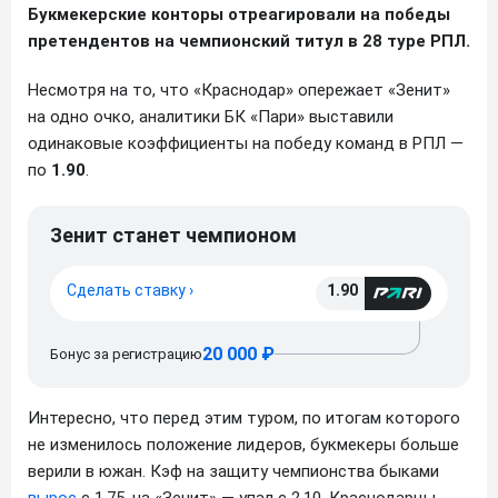
Букмекерские конторы отреагировали на победы
претендентов на чемпионский титул в 28 туре РПЛ.
Несмотря на то, что «Краснодар» опережает «Зенит»
на одно очко, аналитики БК «Пари» выставили
одинаковые коэффициенты на победу команд в РПЛ —
по
1.90
.
Зенит станет чемпионом
Сделать ставку ›
1.90
20 000 ₽
Бонус за регистрацию
Интересно, что перед этим туром, по итогам которого
не изменилось положение лидеров, букмекеры больше
верили в южан. Кэф на защиту чемпионства быками
вырос
с 1.75, на «Зенит» — упал с 2.10. Краснодарцы,