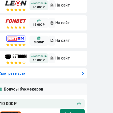
40 000₽
15 000₽
3 000₽
10 000₽
Смотреть всех
Бонусы букмекеров
10 000₽