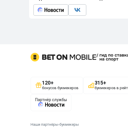
Наши партнёры-букмекеры