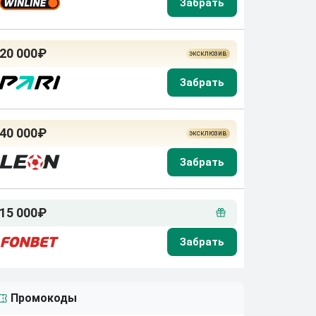
20 000₽
40 000₽
15 000₽
Промокоды