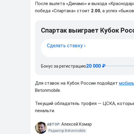
После вылета «Динамо» и выхода «Краснодар
победа «Спартака» стоит
2.00
, а успех «быко
Спартак выиграет Кубок Рос
Сделать ставку ›
20 000 ₽
Бонус за регистрацию
Для ставок на Кубок России подойдет
мобиль
Betonmobile.
Текущий обладатель трофея — ЦСКА, который 
пенальти.
Алексей Комар
АВТОР:
Редактор Betonmobile