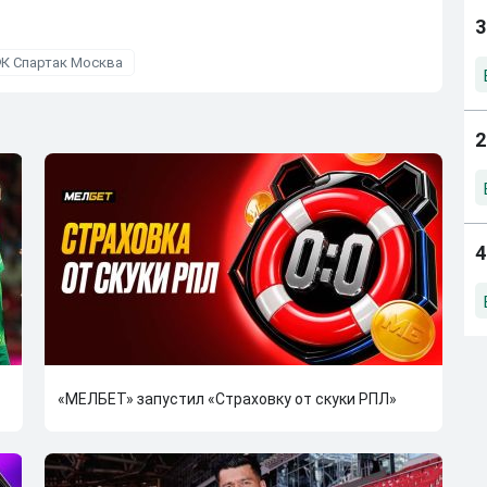
3
К Спартак Москва
2
4
«МЕЛБЕТ» запустил «Страховку от скуки РПЛ»