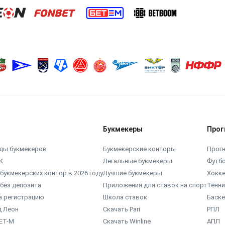
Букмекеры
Прог
ды букмекеров
Букмекерские конторы
Прогн
К
Легальные букмекеры
Футб
букмекерских контор в 2026 году
Лучшие букмекеры
Хокк
без депозита
Приложения для ставок на спорт
Тенни
а регистрацию
Школа ставок
Баск
д Леон
Скачать Pari
РПЛ
ЕТ-М
Скачать Winline
АПЛ