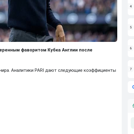
4
5
6
еренным фаворитом Кубка Англии после
7
рнира. Аналитики PARI дают следующие коэффициенты