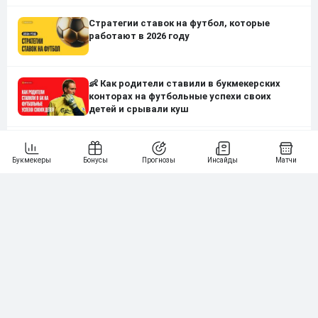
Стратегии ставок на футбол, которые
работают в 2026 году
👶 Как родители ставили в букмекерских
конторах на футбольные успехи своих
детей и срывали куш
Эффект Линди помогает Джеффу Безосу
рулить Amazon, а мы рассказываем, как
использовать его в ставках на спорт
Нашли ошибку?
Сообщите нам
Подпишись на наши новости одним кликом: