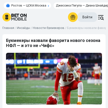
Ростов — ЦСКА Москва
Джессика Пегула — Диана Шнайде
Войти
Главная
/
Инсайды
/
Новости букмекеров
/
Букмекеры назвали фавори
Букмекеры назвали фаворита нового сезона
НФЛ — и это не «Чифс»