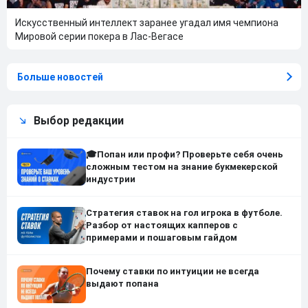
Искусственный интеллект заранее угадал имя чемпиона
Мировой серии покера в Лас-Вегасе
Больше новостей
Выбор редакции
🎓Попан или профи? Проверьте себя очень
сложным тестом на знание букмекерской
индустрии
Стратегия ставок на гол игрока в футболе.
Разбор от настоящих капперов с
примерами и пошаговым гайдом
Почему ставки по интуиции не всегда
выдают попана