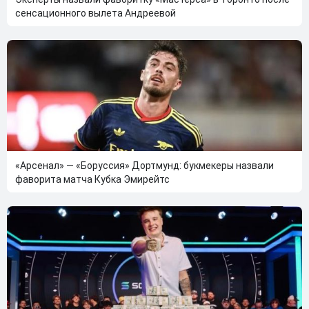
сенсационного вылета Андреевой
«Арсенал» — «Боруссия» Дортмунд: букмекеры назвали
фаворита матча Кубка Эмирейтс