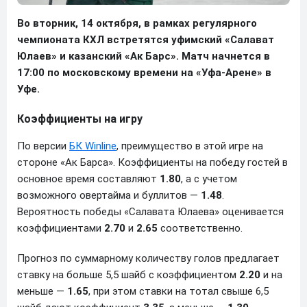
Во вторник, 14 октября, в рамках регулярного
чемпионата КХЛ встретятся уфимский «Салават
Юлаев» и казанский «Ак Барс». Матч начнется в
17:00 по московскому времени на «Уфа-Арене» в
Уфе.
Коэффициенты на игру
По версии
БК Winline
, преимущество в этой игре на
стороне «Ак Барса». Коэффициенты на победу гостей в
основное время составляют
1.80
, а с учетом
возможного овертайма и буллитов —
1.48
.
Вероятность победы «Салавата Юлаева» оценивается
коэффициентами
2.70
и
2.65
соответственно.
Прогноз по суммарному количеству голов предлагает
ставку на больше 5,5 шайб с коэффициентом
2.20
и на
меньше —
1.65
, при этом ставки на тотал свыше 6,5