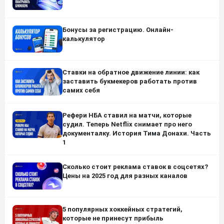
Бонусы за регистрацию. Онлайн-
калькулятор
Ставки на обратное движение линии: как
заставить букмекеров работать против
самих себя
Рефери НБА ставил на матчи, которые
судил. Теперь Netflix снимает про него
документалку. История Тима Донахи. Часть
1
Сколько стоит реклама ставок в соцсетях?
Цены на 2025 год для разных каналов
5 популярных хоккейных стратегий,
которые не принесут прибыль