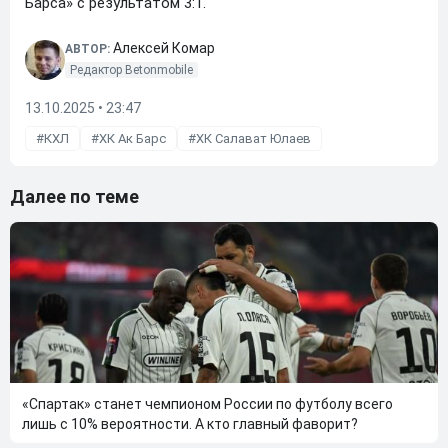
Барса» с результатом 3:1.
Алексей Комар
АВТОР:
Редактор Betonmobile
13.10.2025 • 23:47
КХЛ
ХК Ак Барс
ХК Салават Юлаев
Далее по теме
«Спартак» станет чемпионом России по футболу всего
лишь с 10% вероятности. А кто главный фаворит?