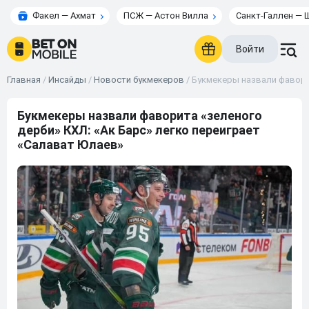
Факел — Ахмат
ПСЖ — Астон Вилла
Санкт-Галлен — 
Войти
Главная
/
Инсайды
/
Новости букмекеров
/
Букмекеры назвали фаворит
Букмекеры назвали фаворита «зеленого
дерби» КХЛ: «Ак Барс» легко переиграет
«Салават Юлаев»