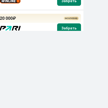
20 000₽
40 000₽
15 000₽
Промокоды