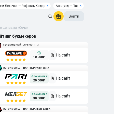
жи Лехечка — Рафаэль Ходар
Асплунд — Пат
Войти
ю вслед за «Сочи»
йтинг букмекеров
ГЕНЕРАЛЬНЫЙ ПАРТНЕР РПЛ
10 000₽
BETONMOBILE — ПАРТНЕР PARI 1 ЛИГА
20 000₽
30 000₽
BETONMOBILE — ПАРТНЕР ЛЕОН 2 ЛИГА