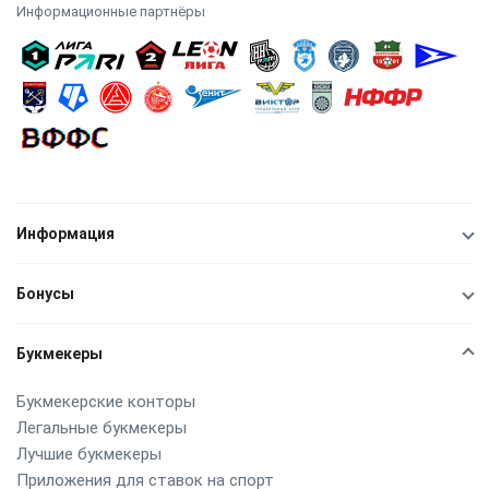
Информационные партнёры
Информация
Бонусы
Букмекеры
Букмекерские конторы
Легальные букмекеры
Лучшие букмекеры
Приложения для ставок на спорт