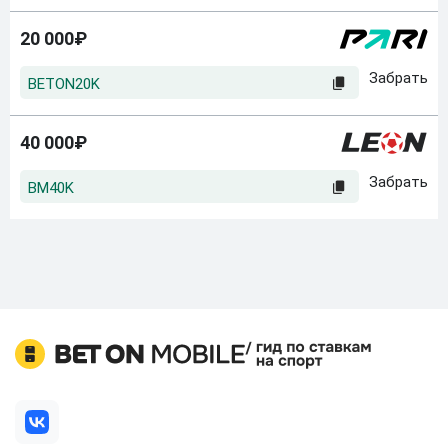
20 000₽
BETON20K
40 000₽
BM40K