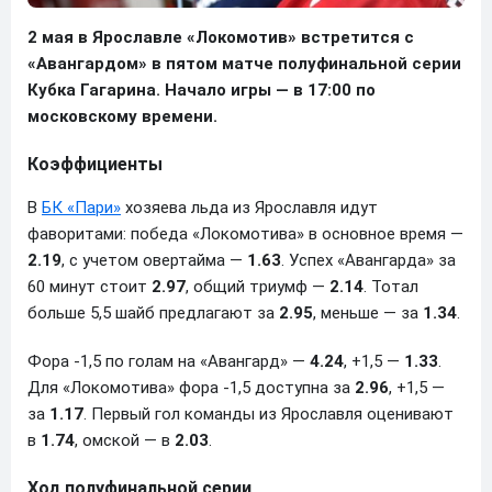
2 мая в Ярославле «Локомотив» встретится с
«Авангардом» в пятом матче полуфинальной серии
Кубка Гагарина. Начало игры — в 17:00 по
московскому времени.
Коэффициенты
В
БК «Пари»
хозяева льда из Ярославля идут
фаворитами: победа «Локомотива» в основное время —
2.19
, с учетом овертайма —
1.63
. Успех «Авангарда» за
60 минут стоит
2.97
, общий триумф —
2.14
. Тотал
больше 5,5 шайб предлагают за
2.95
, меньше — за
1.34
.
Фора -1,5 по голам на «Авангард» —
4.24
, +1,5 —
1.33
.
Для «Локомотива» фора -1,5 доступна за
2.96
, +1,5 —
за
1.17
. Первый гол команды из Ярославля оценивают
в
1.74
, омской — в
2.03
.
Ход полуфинальной серии