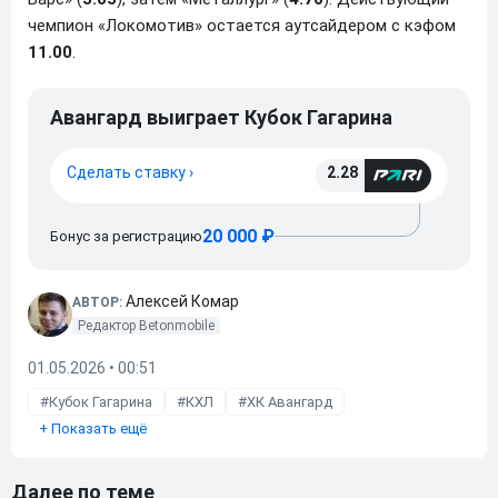
чемпион «Локомотив» остается аутсайдером с кэфом
11.00
.
Авангард выиграет Кубок Гагарина
Сделать ставку ›
2.28
20 000 ₽
Бонус за регистрацию
Алексей Комар
АВТОР:
Редактор Betonmobile
01.05.2026 • 00:51
Кубок Гагарина
КХЛ
ХК Авангард
+
Показать ещё
Далее по теме