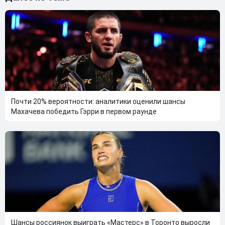
Почти 20% вероятности: аналитики оценили шансы
Махачева победить Гэрри в первом раунде
Шансы россиянок выиграть «Мастерс» в Торонто выросли