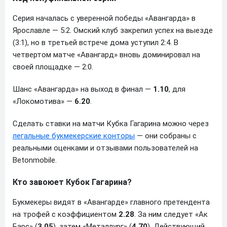
Серия началась с уверенной победы «Авангарда» в
Ярославле — 5:2. Омский клуб закрепил успех на выезде
(3:1), но в третьей встрече дома уступил 2:4. В
четвертом матче «Авангард» вновь доминировал на
своей площадке — 2:0.
Шанс «Авангарда» на выход в финал —
1.10
, для
«Локомотива» —
6.20
.
Сделать ставки на матчи Кубка Гагарина можно через
легальные букмекерские конторы
— они собраны с
реальными оценками и отзывами пользователей на
Betonmobile.
Кто завоюет Кубок Гагарина?
Букмекеры видят в «Авангарде» главного претендента
на трофей с коэффициентом
2.28
. За ним следует «Ак
Барс» (
3.05
), затем «Металлург» (
4.70
). Действующий